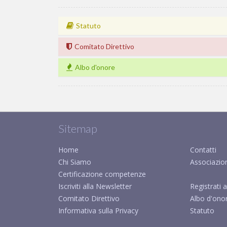
Statuto
Comitato Direttivo
Albo d'onore
Sitemap
Home
Contatti
Chi Siamo
Associazio
Certificazione competenze
Iscriviti alla Newsletter
Registrati a
Comitato Direttivo
Albo d'ono
Informativa sulla Privacy
Statuto