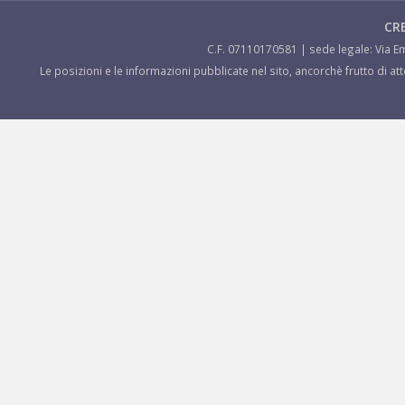
CRE
C.F. 07110170581 | sede legale: Via Em
Le posizioni e le informazioni pubblicate nel sito, ancorchè frutto di a