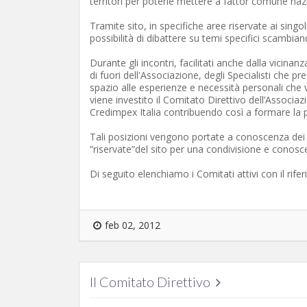
territori per poterle mettere a fattor comune naz
Tramite sito, in specifiche aree riservate ai singoli
possibilità di dibattere su temi specifici scambia
Durante gli incontri, facilitati anche dalla vicinanz
di fuori dell'Associazione, degli Specialisti che
spazio alle esperienze e necessità personali che v
viene investito il Comitato Direttivo dell’Associaz
Credimpex Italia contribuendo così a formare la pr
Tali posizioni vengono portate a conoscenza dei S
“riservate”del sito per una condivisione e conosce
Di seguito elenchiamo i Comitati attivi con il rife
feb 02, 2012
Il Comitato Direttivo