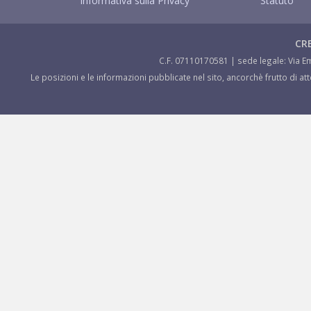
Informativa sulla Privacy
Statuto
CRE
C.F. 07110170581 | sede legale: Via Em
Le posizioni e le informazioni pubblicate nel sito, ancorchè frutto di a