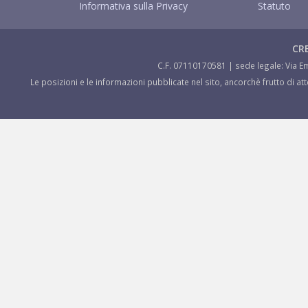
Informativa sulla Privacy
Statuto
CRE
C.F. 07110170581 | sede legale: Via Em
Le posizioni e le informazioni pubblicate nel sito, ancorchè frutto di a